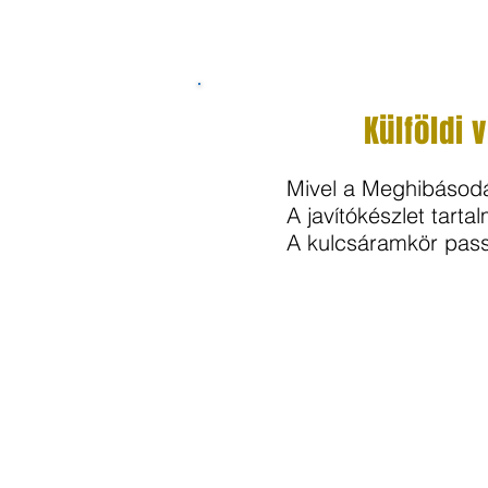
Külföldi 
Mivel a Meghibásodá
A javítókészlet tarta
A kulcsáramkör pass