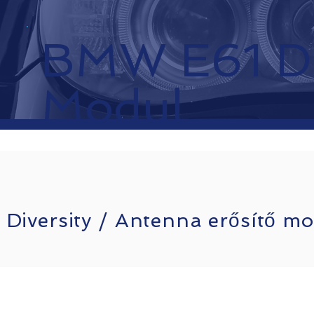
BMW E61
Di
Modul
iversity / Antenna erősítő mod