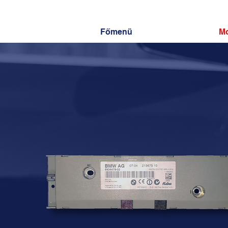
Főmenü
Mo