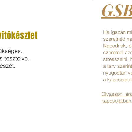
GSB
Ha igazán m
vítókészlet
szeretnéd m
Napodnak, é
zükséges.
szeretnél az
s tesztelve.
stresszelni,
észét.
a terv szerint
nyugodtan ve
a kapcsolato
Olvasson érd
kapcsolatban