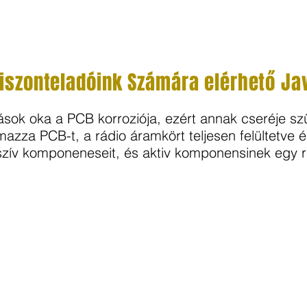
viszonteladóink Számára elérhető Ja
sok oka a PCB korroziója, ezért annak cseréje s
lmazza PCB-t, a rádio áramkört teljesen felültetve é
zív komponeneseit, és aktiv komponensinek egy r